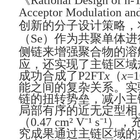
《Rational Design of n-
Acceptor Modulatio
创新的分子设计策略，
（
Se
）作为共聚单体进
侧链来增强聚合物的溶
应，还实现了主链区域
成功合成了
P2FT
x
（
x
=1
能之间的复杂关系
。实
链的扭转势垒，减小主
局部有序的近无定型相
（
0.47 cm
²
V
⁻¹
s
⁻¹
），
究成果通过主链区域的