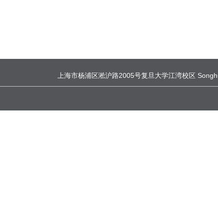
上海市杨浦区淞沪路2005号复旦大学江湾校区 Songhu Road, Yang